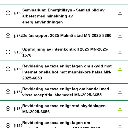
Seminarium: Energitillsyn - Samlad bild av
§ 153
arbetet med minskning av
energianvändningen
Delårsrapport 2025 Malmö stad MN-2025-8360
§ 154
Uppföljning av internkontroll 2025 MN-2025-
§ 155
1576
Revidering av taxa enligt lagen om skydd mot
§ 156
internationella hot mot människors hälsa MN-
2025-6653
Revidering av taxa enligt lag om handel med
§ 157
vissa receptfria läkemedel MN-2025-6655
Revidering av taxa enligt strålskyddslagen
§ 158
MN-2025-6656
Revidering av taxa enligt lagen om
§ 159