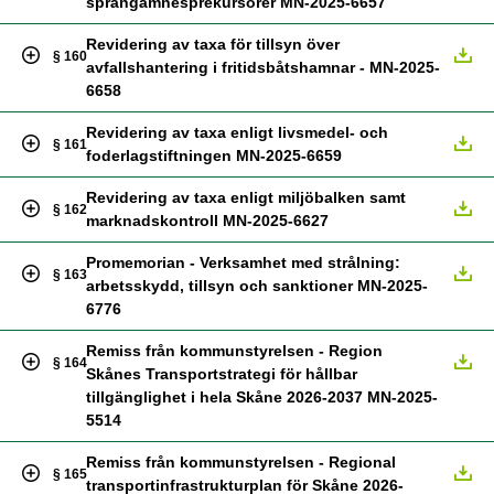
sprängämnesprekursorer MN-2025-6657
Revidering av taxa för tillsyn över
§ 160
avfallshantering i fritidsbåtshamnar - MN-2025-
6658
Revidering av taxa enligt livsmedel- och
§ 161
foderlagstiftningen MN-2025-6659
Revidering av taxa enligt miljöbalken samt
§ 162
marknadskontroll MN-2025-6627
Promemorian - Verksamhet med strålning:
§ 163
arbetsskydd, tillsyn och sanktioner MN-2025-
6776
Remiss från kommunstyrelsen - Region
§ 164
Skånes Transportstrategi för hållbar
tillgänglighet i hela Skåne 2026-2037 MN-2025-
5514
Remiss från kommunstyrelsen - Regional
§ 165
transportinfrastrukturplan för Skåne 2026-