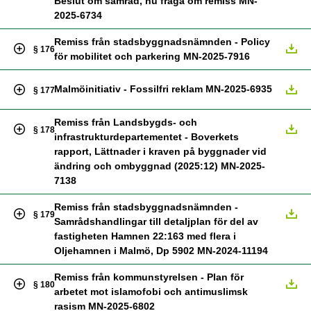
Beslut om samråd, nu fråga om remiss MN-
2025-6734
Remiss från stadsbyggnadsnämnden - Policy
§ 176
för mobilitet och parkering MN-2025-7916
Malmöinitiativ - Fossilfri reklam MN-2025-6935
§ 177
Remiss från Landsbygds- och
§ 178
infrastrukturdepartementet - Boverkets
rapport, Lättnader i kraven på byggnader vid
ändring och ombyggnad (2025:12) MN-2025-
7138
Remiss från stadsbyggnadsnämnden -
§ 179
Samrådshandlingar till detaljplan för del av
fastigheten Hamnen 22:163 med flera i
Oljehamnen i Malmö, Dp 5902 MN-2024-11194
Remiss från kommunstyrelsen - Plan för
§ 180
arbetet mot islamofobi och antimuslimsk
rasism MN-2025-6802