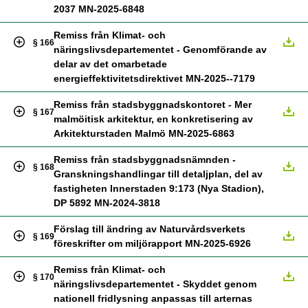
2037 MN-2025-6848
Remiss från Klimat- och
§ 166
näringslivsdepartementet - Genomförande av
delar av det omarbetade
energieffektivitetsdirektivet MN-2025--7179
Remiss från stadsbyggnadskontoret - Mer
§ 167
malmöitisk arkitektur, en konkretisering av
Arkitekturstaden Malmö MN-2025-6863
Remiss från stadsbyggnadsnämnden -
§ 168
Granskningshandlingar till detaljplan, del av
fastigheten Innerstaden 9:173 (Nya Stadion),
DP 5892 MN-2024-3818
Förslag till ändring av Naturvårdsverkets
§ 169
föreskrifter om miljörapport MN-2025-6926
Remiss från Klimat- och
§ 170
näringslivsdepartementet - Skyddet genom
nationell fridlysning anpassas till arternas