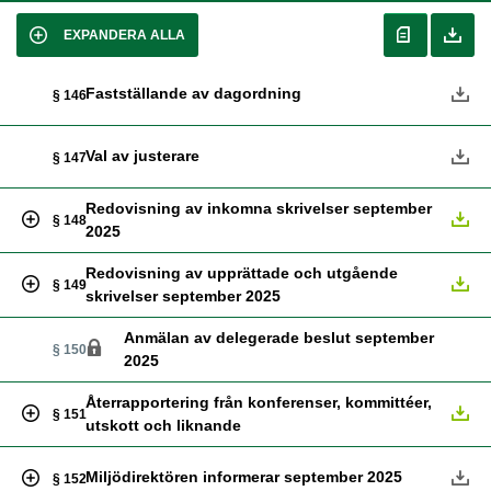
EXPANDERA ALLA
Fastställande av dagordning
§ 146
Val av justerare
§ 147
Redovisning av inkomna skrivelser september
§ 148
2025
Redovisning av upprättade och utgående
§ 149
skrivelser september 2025
Anmälan av delegerade beslut september
§ 150
2025
Återrapportering från konferenser, kommittéer,
§ 151
utskott och liknande
Miljödirektören informerar september 2025
§ 152