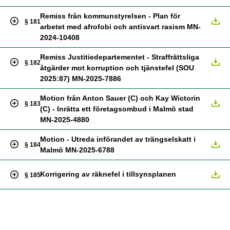
Remiss från kommunstyrelsen - Plan för
§ 181
arbetet med afrofobi och antisvart rasism MN-
2024-10408
Remiss Justitiedepartementet - Straffrättsliga
§ 182
åtgärder mot korruption och tjänstefel (SOU
2025:87) MN-2025-7886
Motion från Anton Sauer (C) och Kay Wictorin
§ 183
(C) - Inrätta ett företagsombud i Malmö stad
MN-2025-4880
Motion - Utreda införandet av trängselskatt i
§ 184
Malmö MN-2025-6788
Korrigering av räknefel i tillsynsplanen
§ 185