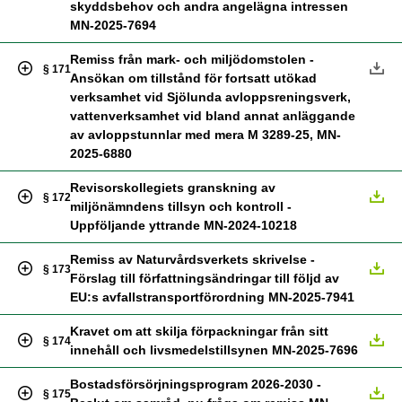
skyddsbehov och andra angelägna intressen
MN-2025-7694
Remiss från mark- och miljödomstolen -
§ 171
Ansökan om tillstånd för fortsatt utökad
verksamhet vid Sjölunda avloppsreningsverk,
vattenverksamhet vid bland annat anläggande
av avloppstunnlar med mera M 3289-25, MN-
2025-6880
Revisorskollegiets granskning av
§ 172
miljönämndens tillsyn och kontroll -
Uppföljande yttrande MN-2024-10218
Remiss av Naturvårdsverkets skrivelse -
§ 173
Förslag till författningsändringar till följd av
EU:s avfallstransportförordning MN-2025-7941
Kravet om att skilja förpackningar från sitt
§ 174
innehåll och livsmedelstillsynen MN-2025-7696
Bostadsförsörjningsprogram 2026-2030 -
§ 175