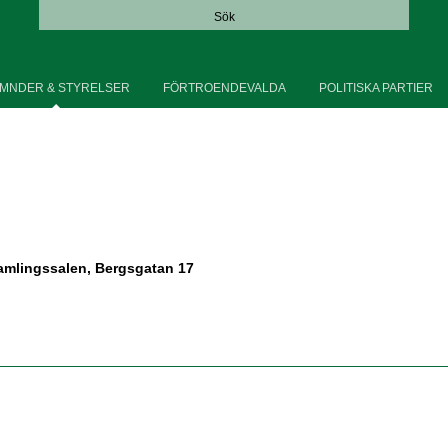
Sök
MNDER & STYRELSER
FÖRTROENDEVALDA
POLITISKA PARTIER
amlingssalen, Bergsgatan 17