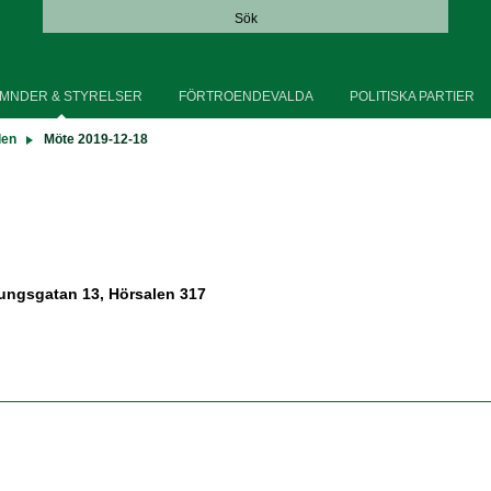
Sök
MNDER & STYRELSER
FÖRTROENDEVALDA
POLITISKA PARTIER
den
Möte 2019-12-18
ungsgatan 13, Hörsalen 317