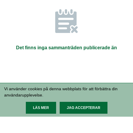
Det finns inga sammanträden publicerade än
Vi använder cookies på denna webbplats för att förbättra din
användarupplevelse.
Malmö stad, 205 80 Malmö 040-34 10
00 malmostad@malmo.se Organisationsnummer 212000-
1124
Tillgänglighetsredogörelse