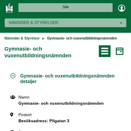
Sök
NÄMNDER & STYRELSER
Nämnder & Styrelser
Gymnasie- och vuxenutbildningsnämnden
Gymnasie- och
vuxenutbildningsnämnden
Gymnasie- och vuxenutbildningsnämnden
detaljer
Namn
Postort
Postnr
Stad
Telefon
E-post
Länk till webbplats
Namn
Gymnasie- och vuxenutbildningsnämnden
Postort
Besöksadress: Pilgatan 3