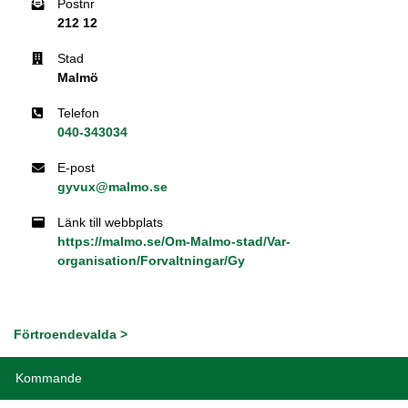
Postnr
212 12
Stad
Malmö
Telefon
040-343034
E-post
gyvux@malmo.se
Länk till webbplats
https://malmo.se/Om-Malmo-stad/Var-
organisation/Forvaltningar/Gy
Förtroendevalda >
Kommande