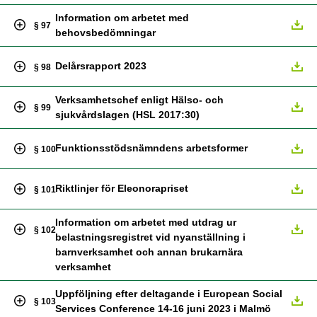
Information om arbetet med
§ 97
behovsbedömningar
Delårsrapport 2023
§ 98
Verksamhetschef enligt Hälso- och
§ 99
sjukvårdslagen (HSL 2017:30)
Funktionsstödsnämndens arbetsformer
§ 100
Riktlinjer för Eleonorapriset
§ 101
Information om arbetet med utdrag ur
§ 102
belastningsregistret vid nyanställning i
barnverksamhet och annan brukarnära
verksamhet
Uppföljning efter deltagande i European Social
§ 103
Services Conference 14-16 juni 2023 i Malmö