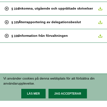
Inkomna, utgående och upprättade skrivelser
§ 104
Återrapportering av delegationsbeslut
§ 105
Information från förvaltningen
§ 106
Vi använder cookies på denna webbplats för att förbättra din
användarupplevelse.
Malmö stad, 205 80 Malmö 040-34 10
00 malmostad@malmo.se Organisationsnummer 212000-
1124
Tillgänglighetsredogörelse