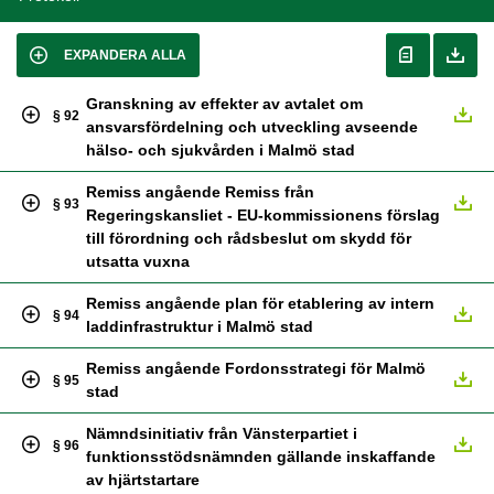
EXPANDERA ALLA
Granskning av effekter av avtalet om
§ 92
ansvarsfördelning och utveckling avseende
hälso- och sjukvården i Malmö stad
Remiss angående Remiss från
§ 93
Regeringskansliet - EU-kommissionens förslag
till förordning och rådsbeslut om skydd för
utsatta vuxna
Remiss angående plan för etablering av intern
§ 94
laddinfrastruktur i Malmö stad
Remiss angående Fordonsstrategi för Malmö
§ 95
stad
Nämndsinitiativ från Vänsterpartiet i
§ 96
funktionsstödsnämnden gällande inskaffande
av hjärtstartare