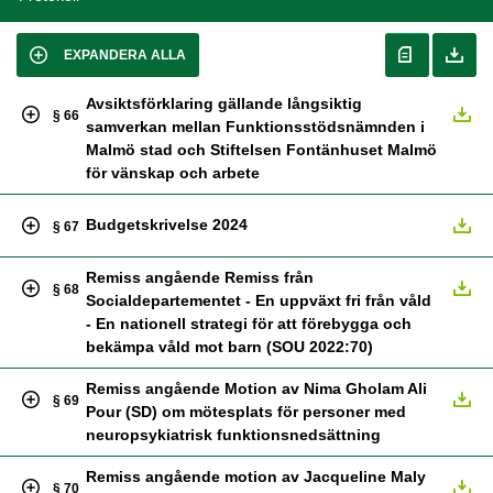
EXPANDERA ALLA
Avsiktsförklaring gällande långsiktig
§ 66
samverkan mellan Funktionsstödsnämnden i
Malmö stad och Stiftelsen Fontänhuset Malmö
för vänskap och arbete
Budgetskrivelse 2024
§ 67
Remiss angående Remiss från
§ 68
Socialdepartementet - En uppväxt fri från våld
- En nationell strategi för att förebygga och
bekämpa våld mot barn (SOU 2022:70)
Remiss angående Motion av Nima Gholam Ali
§ 69
Pour (SD) om mötesplats för personer med
neuropsykiatrisk funktionsnedsättning
Remiss angående motion av Jacqueline Maly
§ 70