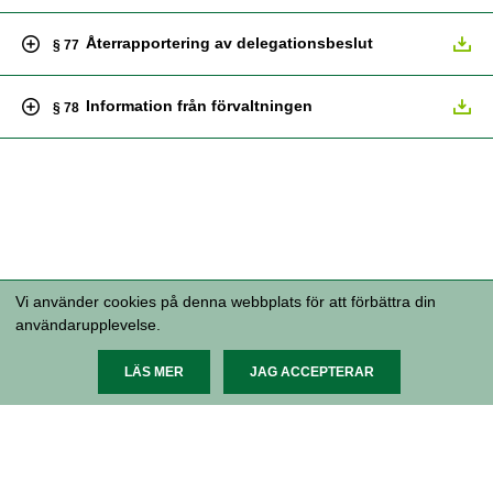
Återrapportering av delegationsbeslut
§ 77
Information från förvaltningen
§ 78
Vi använder cookies på denna webbplats för att förbättra din
användarupplevelse.
Malmö stad, 205 80 Malmö 040-34 10
00 malmostad@malmo.se Organisationsnummer 212000-
1124
Tillgänglighetsredogörelse