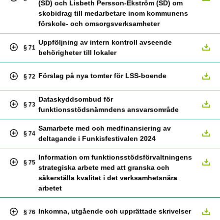
(SD) och Lisbeth Persson-Ekström (SD) om
skobidrag till medarbetare inom kommunens
förskole- och omsorgsverksamheter
Uppföljning av intern kontroll avseende
§ 71
behörigheter till lokaler
Förslag på nya tomter för LSS-boende
§ 72
Dataskyddsombud för
§ 73
funktionsstödsnämndens ansvarsområde
Samarbete med och medfinansiering av
§ 74
deltagande i Funkisfestivalen 2024
Information om funktionsstödsförvaltningens
§ 75
strategiska arbete med att granska och
säkerställa kvalitet i det verksamhetsnära
arbetet
Inkomna, utgående och upprättade skrivelser
§ 76