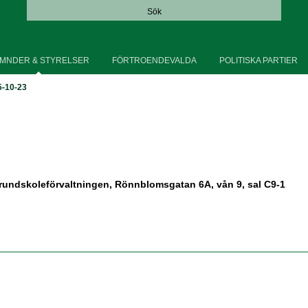
Sök
MNDER & STYRELSER
FÖRTROENDEVALDA
POLITISKA PARTIER
5-10-23
rundskoleförvaltningen, Rönnblomsgatan 6A, vån 9, sal C9-1