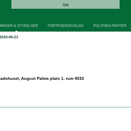
Sök
MNDER & STYRELSER
FÖRTROENDEVALDA
POLITISKA PARTIER
2020-09-23
tadshuset, August Palms plats 1, rum 4033