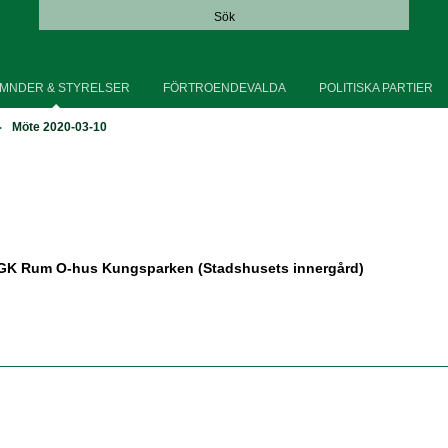
Sök
MNDER & STYRELSER
FÖRTROENDEVALDA
POLITISKA PARTIER
Möte 2020-03-10
GK Rum O-hus Kungsparken (Stadshusets innergård)