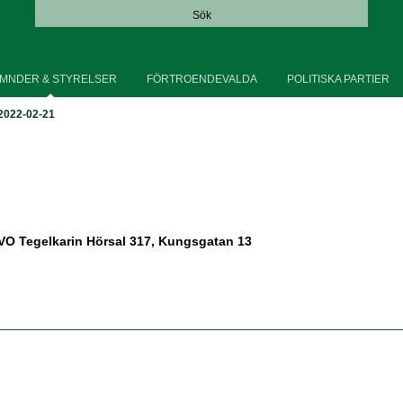
Sök
MNDER & STYRELSER
FÖRTROENDEVALDA
POLITISKA PARTIER
2022-02-21
VO Tegelkarin Hörsal 317, Kungsgatan 13