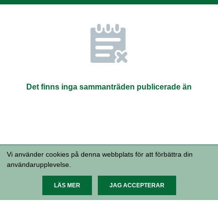
Det finns inga sammanträden publicerade än
Vi använder cookies på denna webbplats för att förbättra din
användarupplevelse.
Malmö stad, 205 80 Malmö 040-34 10
00 malmostad@malmo.se Organisationsnummer 212000-
1124
Tillgänglighetsredogörelse