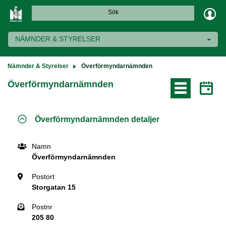
Sök
NÄMNDER & STYRELSER
Nämnder & Styrelser
Överförmyndarnämnden
Överförmyndarnämnden
Överförmyndarnämnden detaljer
Namn
Postort
Postnr
Stad
Telefon
Fax
E-post
Länk till webbplats
Namn
Överförmyndarnämnden
Postort
Storgatan 15
Postnr
205 80