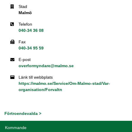
Stad
Malmö
Telefon
040-34 36 08
Fax
040-34 95 59
E-post
overformyndare@malmo.se
Länk till webbplats
https://malmo.se/Service/Om-Malmo-stad/Var-
organisation/Forvaltn
Förtroendevalda >
Kommande