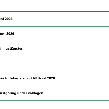
uni 2026
juni 2026
lingstjänster
 av förtidsröster vid RKR-val 2026
änstgöring under valdagen