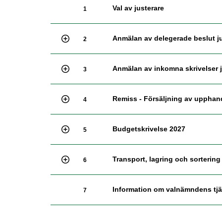
Val av justerare
1
Anmälan av delegerade beslut j
2
Anmälan av inkomna skrivelser 
3
Remiss - Försäljning av upphand
4
Budgetskrivelse 2027
5
Transport, lagring och sortering
6
Information om valnämndens tj
7