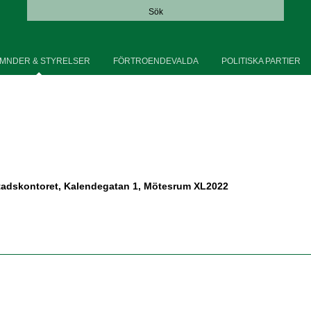
Sök
MNDER & STYRELSER
FÖRTROENDEVALDA
POLITISKA PARTIER
tadskontoret, Kalendegatan 1, Mötesrum XL2022