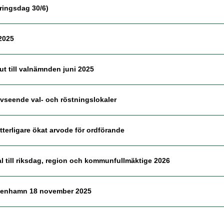
teringsdag 30/6)
2025
t till valnämnden juni 2025
avseende val- och röstningslokaler
erligare ökat arvode för ordförande
al till riksdag, region och kommunfullmäktige 2026
öpenhamn 18 november 2025