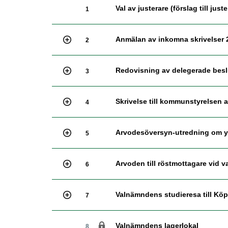
Val av justerare (förslag till jus
1
Anmälan av inkomna skrivelser 
2
Redovisning av delegerade beslu
3
Skrivelse till kommunstyrelsen 
4
Arvodesöversyn-utredning om ytt
5
Arvoden till röstmottagare vid v
6
Valnämndens studieresa till K
7
Valnämndens lagerlokal
8