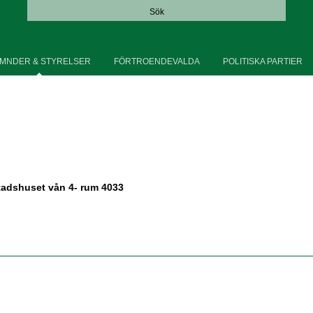
Sök
MNDER & STYRELSER
FÖRTROENDEVALDA
POLITISKA PARTIER
tadshuset vån 4- rum 4033