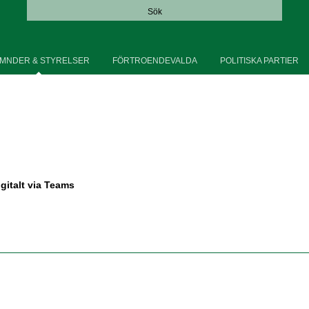
Sök
MNDER & STYRELSER
FÖRTROENDEVALDA
POLITISKA PARTIER
igitalt via Teams