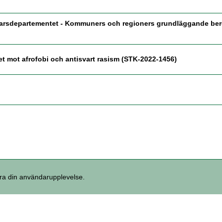
rsdepartementet - Kommuners och regioners grundläggande bered
t mot afrofobi och antisvart rasism (STK-2022-1456)
tra din användarupplevelse.
mo.se Organisationsnummer 212000-1124
Tillgänglighetsredogörelse