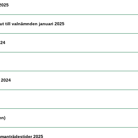
2025
t till valnämnden januari 2025
024
 2024
en)
manträdestider 2025