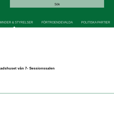
Sök
MNDER & STYRELSER
FÖRTROENDEVALDA
POLITISKA PARTIER
tadshuset vån 7- Sessionssalen