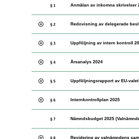
Anmälan av inkomna skrivelser 
§ 1
Redovisning av delegerade beslu
§ 2
Uppföljning av intern kontroll 2
§ 3
Årsanalys 2024
§ 4
Uppföljningsrapport av EU-valet
§ 5
Internkontrollplan 2025
§ 6
Nämndsbudget 2025 (Valnämnd
§ 7
Revidering av valnämndens sam
§ 8