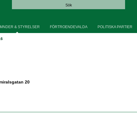
Sök
MNDER & STYRELSER
FÖRTROENDEVALDA
POLITISKA PARTIER
16
miralsgatan 20