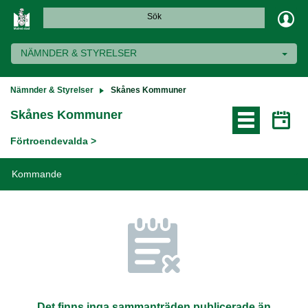
Sök
NÄMNDER & STYRELSER
Nämnder & Styrelser
Skånes Kommuner
Skånes Kommuner
Förtroendevalda >
Kommande
Det finns inga sammanträden publicerade än